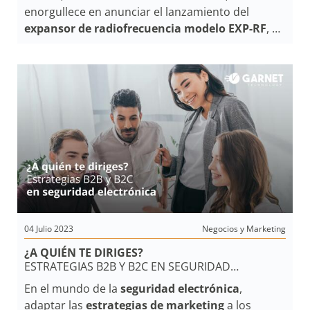
COBERTURA EN SISTEMAS INALÁMBRICOS
enorgullece en anunciar el lanzamiento del
expansor de radiofrecuencia modelo EXP-RF
, un
producto muy esperado y que se agrega a su
línea de productos de
tecnología inalámbrica
.
Este nuevo dispositivo ofrece una forma eficiente
y económica de ampliar el área de cobertura de
los
sistemas de seguridad
, sin la necesidad de
incorporar teclados adicionales.
04 Julio 2023
Negocios y Marketing
¿A QUIÉN TE DIRIGES?
ESTRATEGIAS B2B Y B2C EN SEGURIDAD
ELECTRÓNICA
En el mundo de la
seguridad electrónica
,
adaptar las
estrategias de marketing
a los