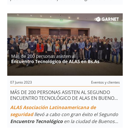
mercado de
empresas de monitoreo
, brindando
una fiabilidad excepcional, amplia cobertura y
notificaciones precisas para un funcionamiento
de máxima seguridad.
07 Junio 2023
Eventos y clientes
MÁS DE 200 PERSONAS ASISTEN AL SEGUNDO
ENCUENTRO TECNOLÓGICO DE ALAS EN BUENOS
AIRES
ALAS Asociación Latinoamericana de
seguridad
llevó a cabo con gran éxito el Segundo
Encuentro Tecnológico
en la ciudad de Buenos
Aires, logró convocar a más de 200 personas,