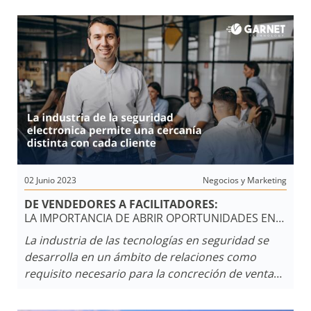
superando las expectativas de los organizadores.
02 Junio 2023
Negocios y Marketing
DE VENDEDORES A FACILITADORES:
LA IMPORTANCIA DE ABRIR OPORTUNIDADES EN
LA INDUSTRIA DE LAS TECNOLOGÍAS DE
La industria de las tecnologías en seguridad se
SEGURIDAD
desarrolla en un ámbito de relaciones como
requisito necesario para la concreción de ventas
y la obtención de clientes leales y rentables. El
propósito es la fidelización que se debe