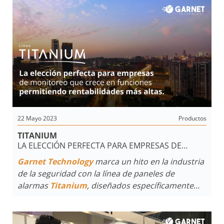
considerar como el activo más importante no
solo del emprendedor sino de cualquier empresa.
22 Mayo 2023
Productos
TITANIUM
LA ELECCIÓN PERFECTA PARA EMPRESAS DE
MONITOREO QUE CRECE EN FUNCIONES
Garnet Technology
marca un hito en la industria
PERMITIENDO RENTABILIDADES MÁS ALTAS
de la seguridad con la línea de paneles de
alarmas
Titanium
, diseñados específicamente
para satisfacer las demandas y necesidades de
las empresas de monitoreo. Con tecnología
vanguardista y una atención meticulosa a los