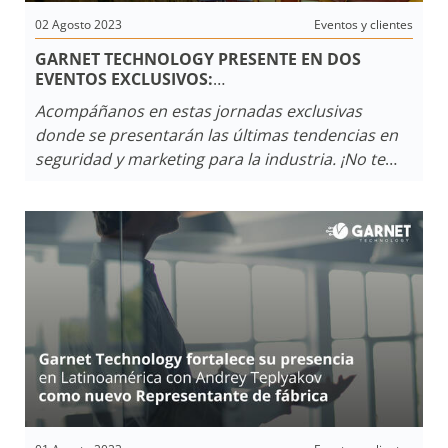
02 Agosto 2023
Eventos y clientes
GARNET TECHNOLOGY PRESENTE EN DOS
EVENTOS EXCLUSIVOS:
DOMINA LA VENTA DE SISTEMAS DE SEGURIDAD
Acompáñanos en estas jornadas exclusivas
EN BOLIVIA Y
donde se presentarán las últimas tendencias en
SUMMIT TECNOLÓGICO EN URUGUAY
seguridad y marketing para la industria. ¡No te
pierdas esta oportunidad única de fortalecer tus
conocimientos y conexiones en el campo de la
seguridad!