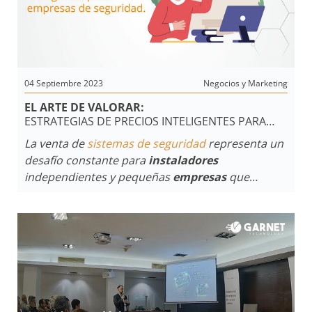
04 Septiembre 2023
Negocios y Marketing
EL ARTE DE VALORAR:
ESTRATEGIAS DE PRECIOS INTELIGENTES PARA
EMPRESAS DE SEGURIDAD
La venta de
sistemas de seguridad
representa un
desafío constante para
instaladores
independientes y pequeñas
empresas
que
ingresan al sector. La clave para mantener ventas
sostenibles y fomentar el famoso "boca a boca"
que radica en la calidad de la instalación, la
atención al cliente
y el precio justo del paquete
ofrecido. Sin embargo,
explorar conceptos de
marketing puede transformar esta ecuación.
Descubre cómo comprender el valor, la
percepción y los precios puede impulsar tu éxito