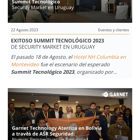
en el negocio de la seguridad.
22 Agosto 2023
Eventos y clientes
EXITOSO SUMMIT TECNOLÓGICO 2023
DE SECURITY MARKET EN URUGUAY
El pasado 18 de Agosto, el
Hotel NH Columbia en
Montevideo
fue el escenario del esperado
Summit Tecnológico 2023
, organizado por
Security Market
, una empresa líder en la industria
de la seguridad. El evento reunió a una nutrida
concurrencia, marcando un hito en la celebración
de los
24 años de trayectoria de
Security
Market
y
Garnet Technology
e
stuvo presente.