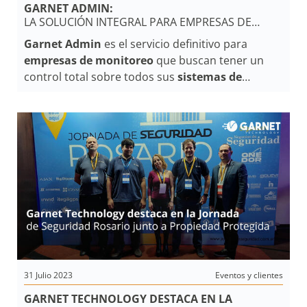
GARNET ADMIN:
LA SOLUCIÓN INTEGRAL PARA EMPRESAS DE
MONITOREO
Garnet Admin
es el servicio definitivo para
empresas de monitoreo
que buscan tener un
control total sobre todos sus
sistemas de
alarma
y la interacción de sus
instaladores
en
cada instalación. El programa ha sido diseñado
para brindar a las
empresas de monitoreo
una
solución integral que les permita administrar de
manera eficiente y segura los
sistemas de
alarma
Titanium
y Garnet.
31 Julio 2023
Eventos y clientes
GARNET TECHNOLOGY DESTACA EN LA