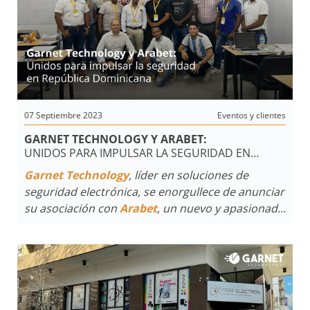
07 Septiembre 2023
Eventos y clientes
GARNET TECHNOLOGY Y ARABET:
UNIDOS PARA IMPULSAR LA SEGURIDAD EN
REPÚBLICA DOMINICANA
Garnet Technology
, líder en soluciones de
seguridad electrónica, se enorgullece de anunciar
su asociación con
Arabet
, un nuevo y apasionado
distribuidor en la
República Dominicana
. Juntos,
llevaron a cabo un evento exclusivo el 5 de
septiembre, en el cual se exploraron las últimas
tendencias en seguridad electrónica y se
presentaron las innovadoras soluciones de
Garnet Technology
.