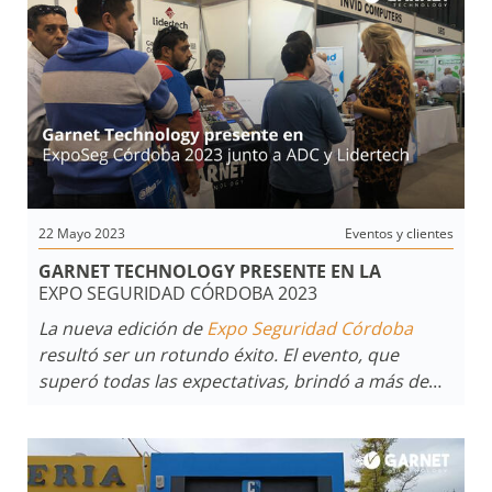
detalles,
Titanium
se posiciona como la solución
integral que las empresas de monitoreo están
buscando.
22 Mayo 2023
Eventos y clientes
GARNET TECHNOLOGY PRESENTE EN LA
EXPO SEGURIDAD CÓRDOBA 2023
La nueva edición de
Expo Seguridad Córdoba
resultó ser un rotundo éxito. El evento, que
superó todas las expectativas, brindó a más de
600
asistentes un entorno tecnológico ideal para
potenciar sus negocios.