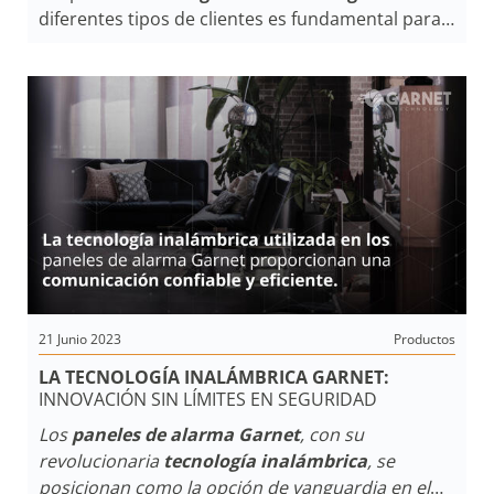
diferentes tipos de clientes es fundamental para
el éxito del negocio. En este artículo,
exploraremos las estrategias
B2B
(business-to-
business) y
B2C
(business-to-consumer) y cómo
se aplican en el ámbito de la seguridad
electrónica. Desde
instaladores
de alarmas
hasta
empresas de monitoreo
y
revendedoras
de productos de seguridad
, cada uno de ellos
enfrenta desafíos comerciales y de marketing
únicos. Descubre cómo enfocar tus estrategias
de marketing para satisfacer las necesidades y
expectativas de estos diferentes segmentos de
clientes.
21 Junio 2023
Productos
LA TECNOLOGÍA INALÁMBRICA GARNET:
INNOVACIÓN SIN LÍMITES EN SEGURIDAD
Los
paneles de alarma Garnet
, con su
revolucionaria
tecnología inalámbrica
, se
posicionan como la opción de vanguardia en el