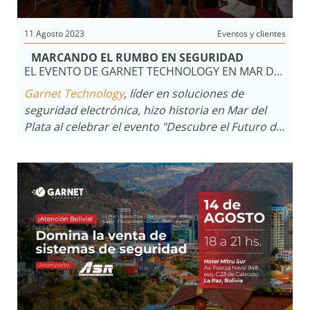
11 Agosto 2023
Eventos y clientes
MARCANDO EL RUMBO EN SEGURIDAD
EL EVENTO DE GARNET TECHNOLOGY EN MAR DEL
PLATA
Garnet Technology
, líder en soluciones de
seguridad electrónica, hizo historia en Mar del
Plata al celebrar el evento "Descubre el Futuro de
la Seguridad", un encuentro que reunió a
instaladores y empresas de monitoreo en una
jornada repleta de aprendizaje y networking en
el
Hotel Nuevo Ostende
.