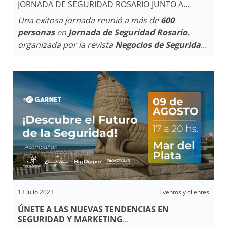
JORNADA DE SEGURIDAD ROSARIO JUNTO A
PROPIEDAD PROTEGIDA
Una exitosa jornada reunió a más de
600
personas
en
Jornada de Seguridad Rosario
,
organizada por la revista
Negocios de Seguridad
.
Garnet Technology, junto a su distribuidor
autorizado
Propiedad Protegida
, presentaron
innovaciones en seguridad que marcarán un
antes y un después en el sector
13 Julio 2023
Eventos y clientes
ÚNETE A LAS NUEVAS TENDENCIAS EN
SEGURIDAD Y MARKETING