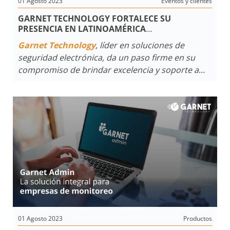
01 Agosto 2023
Eventos y clientes
GARNET TECHNOLOGY FORTALECE SU
PRESENCIA EN LATINOAMÉRICA
CON ANDREY TEPLYAKOV COMO NUEVO
Garnet Technology
, líder en soluciones de
REPRESENTANTE DE FÁBRICA
seguridad electrónica, da un paso firme en su
compromiso de brindar excelencia y soporte a
sus clientes en Latinoamerica al anunciar a
Andrey Teplyakov
como el nuevo Representante
de fábrica para el mercado mexicano.
01 Agosto 2023
Productos