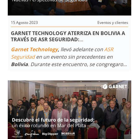
15 Agosto 2023
Eventos y clientes
GARNET TECHNOLOGY ATERRIZA EN BOLIVIA A
TRAVÉS DE ASR SEGURIDAD:
NUEVAS PERSPECTIVAS DE SEGURIDAD
Garnet Technology
,
llevó adelante con
ASR
Seguridad
en un evento sin precedentes en
Bolivia
. Durante este encuentro, se congregaron
expertos y profesionales del sector para
sumergirse en las últimas novedades y
estrategias en el ámbito de la seguridad y las
alarmas.