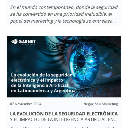
SEGURIDAD
En el mundo contemporáneo, donde la seguridad
se ha convertido en una prioridad ineludible, el
papel del marketing y la tecnología se entrelazan
de manera trascendental. Las empresas están
explorando cada vez más estas dos fuerzas que
convergen para no solo promover productos,
sino
para crear un valor genuino para los
clientes
. A través de estrategias innovadoras y el
aprovechamiento de herramientas como la
inteligencia artificial, se redefine el concepto de
seguridad, adaptándonos a un panorama
dinámico y ofreciendo soluciones que van más
allá de las expectativas convencionales.
07 Noviembre 2024
Negocios y Marketing
LA EVOLUCIÓN DE LA SEGURIDAD ELECTRÓNICA
Y EL IMPACTO DE LA INTELIGENCIA ARTIFICIAL EN
LATINOAMÉRICA Y ARGENTINA