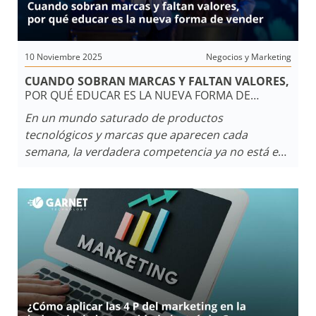
10 Noviembre 2025
Negocios y Marketing
CUANDO SOBRAN MARCAS Y FALTAN VALORES,
POR QUÉ EDUCAR ES LA NUEVA FORMA DE
VENDER
En un mundo saturado de productos
tecnológicos y marcas que aparecen cada
semana, la verdadera competencia ya no está en
quién fabrica más,
sino en quién logra construir
confianza.
La
era de la sobreoferta
nos obliga a
repensar cómo nos relacionamos con los
clientes: educar, acompañar y transmitir valores
reales se vuelve el camino más sólido para
fidelizar en un mercado donde la tecnología
cambia más rápido que la lealtad.