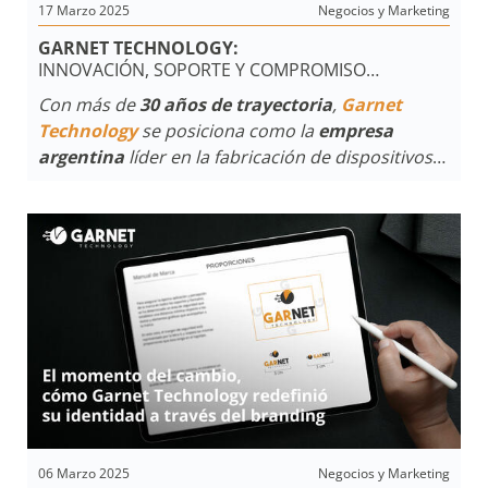
17 Marzo 2025
Negocios y Marketing
GARNET TECHNOLOGY:
INNOVACIÓN, SOPORTE Y COMPROMISO
AL SERVICIO DE LAS TECNOLOGÍAS EN SEGURIDAD
Con más de
30 años de trayectoria
,
Garnet
Technology
se posiciona como la
empresa
argentina
líder en la fabricación de dispositivos
de
alarmas y sirenas
. Desde su planta en la
provincia de
Buenos Aires
, la compañía proyecta
su visión al mundo, ofreciendo productos de alta
calidad, robustez y
tecnología de vanguardia
en
cada etapa del proceso productivo.
06 Marzo 2025
Negocios y Marketing