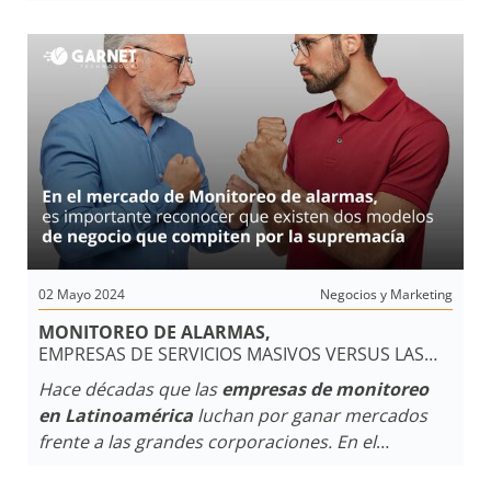
nos enorgullece contar con la mejor valoración
de nuestra aplicación para el control del panel de
alarma.
02 Mayo 2024
Negocios y Marketing
MONITOREO DE ALARMAS,
EMPRESAS DE SERVICIOS MASIVOS VERSUS LAS
PYMES DEL SECTOR QUE LUCHAN POR BRINDAR
Hace décadas que las
empresas de monitoreo
MEJORES SERVICIOS
en Latinoamérica
luchan por ganar mercados
frente a las grandes corporaciones. En el
dinámico panorama de la
seguridad electrónica
,