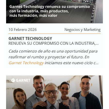
10 Febrero 2026
Negocios y Marketing
GARNET TECHNOLOGY
RENUEVA SU COMPROMISO CON LA INDUSTRIA,
MÁS PRODUCTOS, MÁS FORMACIÓN, MÁS VALOR
Cada comienzo de año es una oportunidad para
reafirmar el rumbo y proyectar el futuro. En
Garnet Technology
iniciamos este nuevo ciclo con
una visión clara,
seguir desarrollando
tecnologías en seguridad confiables,
innovadoras y alineadas a las necesidades
reales del mercado
, fortaleciendo al mismo
tiempo a toda la comunidad que forma parte del
sector.