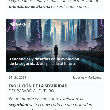
seguridad es cada vez más crítica, el mercado de
monitoreo de alarmas
se enfrenta a una
encrucijada. Con costos tecnológicos en aumento
y un crecimiento de demanda limitado, el sector
debe replantear sus estrategias. La diversificación
y un enfoque renovado en la prevención podrían
ser clave para el éxito en un entorno económico
desafiante y en constante transformación.
24 Julio 2024
Negocios y Marketing
EVOLUCIÓN DE LA SEGURIDAD,
DEL PASADO AL FUTURO
En un mundo en constante evolución, la
seguridad
se ha convertido en una prioridad