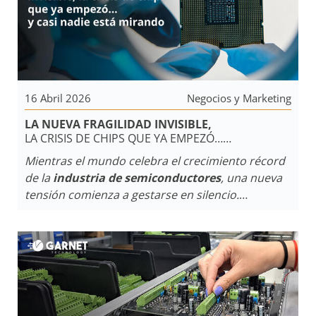
16 Abril 2026
Negocios y Marketing
LA NUEVA FRAGILIDAD INVISIBLE,
LA CRISIS DE CHIPS QUE YA EMPEZÓ…
Y CASI NADIE ESTÁ MIRANDO
Mientras el mundo celebra el crecimiento récord
de la
industria de semiconductores
, una nueva
tensión comienza a gestarse en silencio.
Impulsada por la
inteligencia artificial
, la
concentración de la demanda y el contexto
geopolítico, esta
“nueva crisis”
ya empieza a
impactar en precios, disponibilidad y planificación
tecnológica a nivel global.