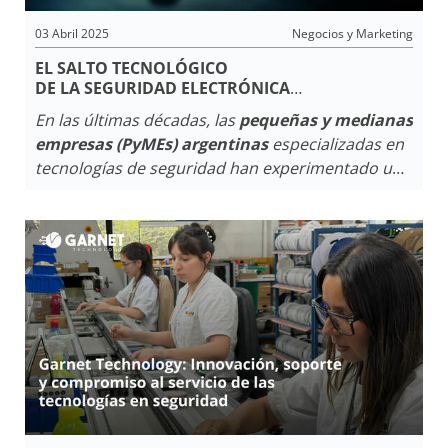
03 Abril 2025
Negocios y Marketing
EL SALTO TECNOLÓGICO
DE LA SEGURIDAD ELECTRÓNICA
Y CÓMO LAS PYMES ARGENTINAS INTEGRARON
En las últimas décadas, las
pequeñas y medianas
SOFTWARE Y APPS
empresas (PyMEs) argentinas
especializadas en
tecnologías de seguridad han experimentado una
notable transformación. Anteriormente, la
industria
se centraba en la
electrónica
tradicional
, con dispositivos que operaban de
manera independiente y sin integración digital.
Hoy en día, la convergencia entre
hardware
y
software
ha dado lugar a soluciones integrales
que combinan dispositivos físicos con
aplicaciones inteligentes
, permitiendo una
gestión más eficiente y personalizada de la
seguridad.