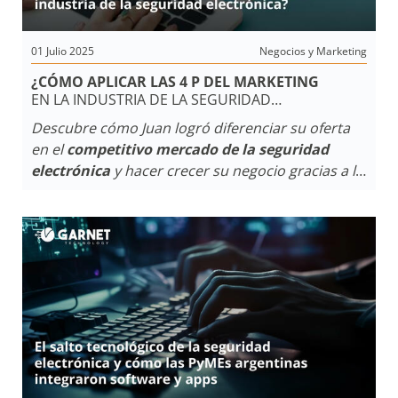
01 Julio 2025
Negocios y Marketing
¿CÓMO APLICAR LAS 4 P DEL MARKETING
EN LA INDUSTRIA DE LA SEGURIDAD
ELECTRÓNICA?
Descubre cómo Juan logró diferenciar su oferta
en el
competitivo mercado de la seguridad
electrónica
y hacer crecer su negocio gracias a la
implementación efectiva de
las 4 P del
marketing
.
Conoce cómo utilizó cada variable
para crear un mensaje consistente y coherente
que llegó a su público objetivo y cómo encontró
características únicas que pudieran convertirse
en ventajas diferenciales para su negocio.
Además, entiende cómo la percepción del cliente
y la buena experiencia son claves para lograr una
marca querida y admirada en cualquier industria.