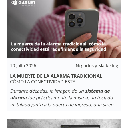
10 Julio 2026
Negocios y Marketing
LA MUERTE DE LA ALARMA TRADICIONAL,
CÓMO LA CONECTIVIDAD ESTÁ
REDEFINIENDO LA SEGURIDAD
Durante décadas, la imagen de un
sistema de
alarma
fue prácticamente la misma, un teclado
instalado junto a la puerta de ingreso, una sirena,
algunos sensores y una llamada telefónica a una
central de monitoreo.
Para millones de usuarios,
la
seguridad electrónica
estuvo asociada a esa