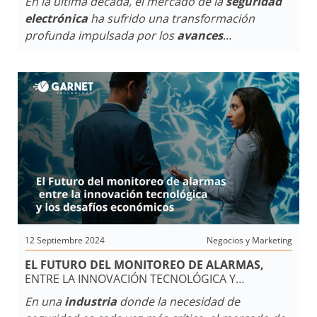
En la última década, el mercado de la
seguridad
electrónica
ha sufrido una transformación
profunda impulsada por los
avances
tecnológicos
y la necesidad creciente de
seguridad tanto en espacios públicos como
privados. La
inteligencia artificial (IA), el
Internet de las Cosas (IoT),
y los
hogares
inteligentes
son los motores de esta evolución,
no solo a nivel global, sino también en
Argentina
y el resto de
Latinoamérica
.
12 Septiembre 2024
Negocios y Marketing
EL FUTURO DEL MONITOREO DE ALARMAS,
ENTRE LA INNOVACIÓN TECNOLÓGICA Y
LOS DESAFÍOS ECONÓMICOS
En una
industria
donde la necesidad de