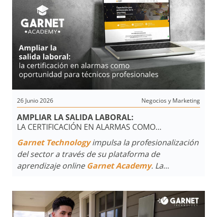
experiencia durante más de treinta años.
26 Junio 2026
Negocios y Marketing
AMPLIAR LA SALIDA LABORAL:
LA CERTIFICACIÓN EN ALARMAS COMO
OPORTUNIDAD PARA TÉCNICOS PROFESIONALES
Garnet Technology
impulsa la profesionalización
del sector a través de su plataforma de
aprendizaje online
Garnet Academy
. La
propuesta se presenta como una alternativa
estratégica para que técnicos de diversas
especialidades incorporen soluciones de
seguridad electrónica a su oferta comercial y