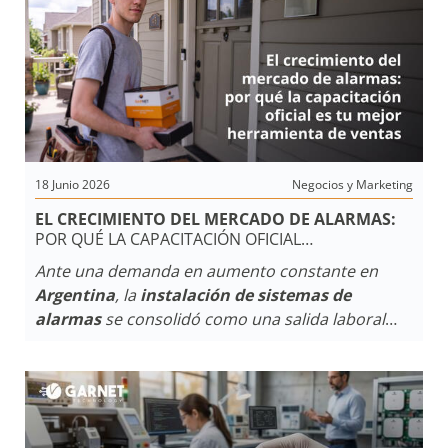
accedan a un mercado de alta demanda.
18 Junio 2026
Negocios y Marketing
EL CRECIMIENTO DEL MERCADO DE ALARMAS:
POR QUÉ LA CAPACITACIÓN OFICIAL
ES TU MEJOR HERRAMIENTA DE VENTAS
Ante una demanda en aumento constante en
Argentina
, la
instalación de sistemas de
alarmas
se consolidó como una salida laboral
atractiva. Sin embargo, en un entorno
competitivo, la certificación oficial es el factor
clave que separa a quienes compiten solo por
precio de aquellos que construyen un negocio
sólido y rentable.