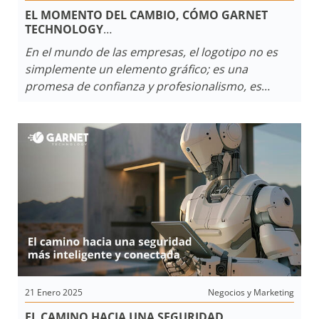
EL MOMENTO DEL CAMBIO, CÓMO GARNET
TECHNOLOGY
REDEFINIÓ SU IDENTIDAD A TRAVÉS DEL
En el mundo de las empresas, el logotipo no es
BRANDING
simplemente un elemento gráfico; es una
promesa de confianza y profesionalismo, es
saber que hay algo más detrás de esa imagen. A
medida que evolucionan tanto la empresa como
el mercado, la imagen corporativa debe
actualizarse para reflejar nuevos valores y
compromisos. Esta transformación resulta
esencial para mantenerse relevante y competitivo
en un entorno en el que los consumidores, cada
vez más exigentes e informados, demandan
soluciones modernas y confiables.
21 Enero 2025
Negocios y Marketing
EL CAMINO HACIA UNA SEGURIDAD