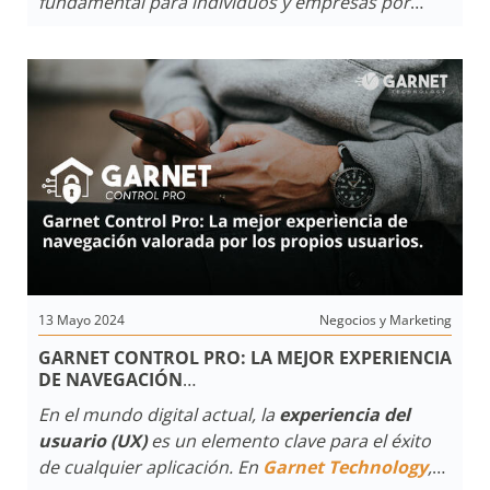
fundamental para individuos y empresas por
igual. Desde los primeros
sistemas de alarma
hasta las innovaciones tecnológicas más
recientes, el campo de la
seguridad
ha
experimentado un progreso significativo a lo
largo de los años.
¿Cuáles son las tendencias
actuales y los desafíos futuros que enfrenta la
industria de la seguridad?
13 Mayo 2024
Negocios y Marketing
GARNET CONTROL PRO: LA MEJOR EXPERIENCIA
DE NAVEGACIÓN
VALORADA POR LOS PROPIOS USUARIOS
En el mundo digital actual, la
experiencia del
usuario (UX)
es un elemento clave para el éxito
de cualquier aplicación. En
Garnet Technology
,