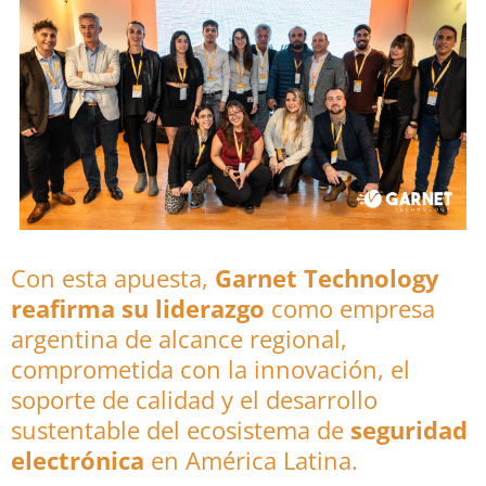
Con esta apuesta,
Garnet Technology
reafirma su liderazgo
como empresa
argentina de alcance regional,
comprometida con la innovación, el
soporte de calidad y el desarrollo
sustentable del ecosistema de
seguridad
electrónica
en América Latina.