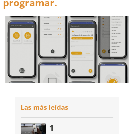
programar.
Las más leídas
1