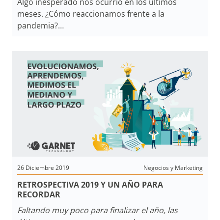
Algo inesperado nos ocurrió en los últimos
meses. ¿Cómo reaccionamos frente a la
pandemia?
Son muchos los que dicen que nada volverá a ser
como antes y frente a esto ¿cuál es el camino que
debemos tomar?
¿Podremos adaptarnos sobre un modelo
digitalizado de mayor productividad?
El mercado de seguridad electrónica no está
ajeno a estas circunstancias y se dirige hacia un
nuevo paradigma
que tendremos que redefinir entre todos.
26 Diciembre 2019
Negocios y Marketing
RETROSPECTIVA 2019 Y UN AÑO PARA
RECORDAR
Faltando muy poco para finalizar el año, las