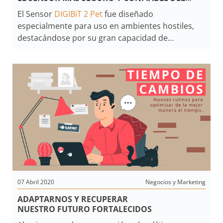
MERCADO.
El Sensor
DIGIBiT 2 Pet
fue diseñado
DIGIBIT 2 PET
especialmente para uso en ambientes hostiles,
destacándose por su gran capacidad de
adaptarse a cambios repentinos de temperatura
ocasionados
por ráfagas de viento o a la presencia de animales
con un peso inferior a 40 Kg.
07 Abril 2020
Negocios y Marketing
ADAPTARNOS Y RECUPERAR
NUESTRO FUTURO FORTALECIDOS