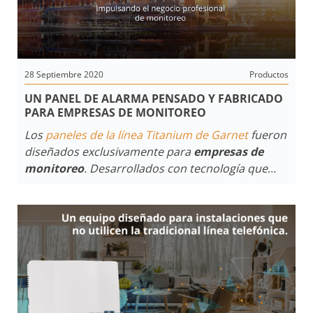
demanda de productos y servicios. Saber aplicar
estas nuevas técnicas y tecnologías, será una de
las
principales claves para
obtener mayores
ingresos
en los negocios que desarrollemos.
28 Septiembre 2020
Productos
UN PANEL DE ALARMA PENSADO Y FABRICADO
PARA EMPRESAS DE MONITOREO
Los
paneles de la línea Titanium de Garnet
fueron
diseñados exclusivamente para
empresas de
monitoreo
. Desarrollados con tecnología que
permiten a los prestadores de
servicios de
monitoreo
optimizar costos y brindar funciones
únicas con la fuerza de un equipo eficiente en
términos de comunicación a la
estación de
monitoreo
.