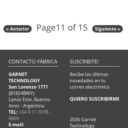
instalador de alarmas
o empresa, y por otra
parte, descubrir qué capacidades debemos
adquirir para poder generar mejores propuestas
Page
11 of 15
de valor a cada segmento. La mayoría de las
« Anterior
Siguiente »
veces no dedicamos tiempo al registro de
información de cada contacto, esto nos inhabilita
a realizar un buen análisis del cliente y construir
así una estrategia bien dirigida al objetivo que
queremos lograr.
CONTACTO FÁBRICA
SUSCRIBITE!
GARNET
Recibe las últimas
TECHNOLOGY
novedades en tu
San Lorenzo 1771
correo electrónico
(B1824BWY)
QUIERO SUSCRIBIRME
Lanús Este, Buenos
Aires - Argentina
TEL:
+54 9 11 7078-
6869
2026 Garnet
E-mail:
Technology