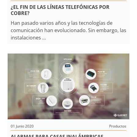
¿EL FIN DE LAS LÍNEAS TELEFÓNICAS POR
COBRE?
Han pasado varios años y las tecnologías de
comunicación han evolucionado. Sin embargo, las
instalaciones
con comunicación telefónica tradicional en
algunos lugares persisten, ¿cuánto tiempo más
queda de esta tecnología
en países de Latinoamérica?. Teniendo en cuenta
que las centrales por par de cobre están
quedando obsoletas
¿Es confiable la tecnología de comunicación
alternativa para un panel de alarma?
¿o acaso los beneficios que ofrece un sistema de
alarma conectado vía Internet aún no se
perciben?
01 Junio 2020
Productos
ALARMAS PARA CASAS INALÁMBRICAS