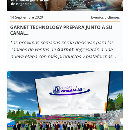
14 Septiembre 2020
Eventos y clientes
GARNET TECHNOLOGY PREPARA JUNTO A SU
CANAL
DE DISTRIBUCIÓN EL LANZAMIENTO DE NUEVAS
Las próximas semanas serán decisivas para los
SOLUCIONES
canales de ventas de
Garnet
. Ingresarán a una
nueva etapa con más productos y plataformas
basadas en tecnología Mobile. Bajo un contexto
mundial adverso, la empresa sigue apostando y
hará frente a esta situación colaborando con
miles de instaladores y empresas de monitoreo
en Argentina, Uruguay, Paraguay, Chile y México
donde la empresa hoy tiene la mayor parte de
sus operaciones.