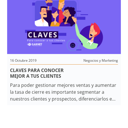
adicionales que necesitamos
incorporar. Con el receptor
universal de tecnología inalámbrica
de Garnet RX-W es posible expandir
la instalación en minutos.
16 Octubre 2019
Negocios y Marketing
CLAVES PARA CONOCER
MEJOR A TUS CLIENTES
Para poder gestionar mejores ventas y aumentar
la tasa de cierre es importante segmentar a
nuestros clientes y prospectos, diferenciarlos en
distintos grupos en base a sus preferencias,
costumbres y necesidades. Hacerlo permite, por
una parte, decidir a cuál de esos segmentos
atender de acuerdo las capacidades del