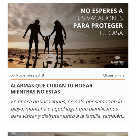
constantemente, entre ellos un CRM. En este
artículo te contamos de que
se trata y algunas ideas que pueden servir para
conseguir más clientes y fidelizar los actuales.
06 Noviembre 2019
Usuario Final
ALARMAS QUE CUIDAN TU HOGAR
MIENTRAS NO ESTAS
En época de vacaciones, no sólo pensamos en la
playa, montaña o aquel lugar que planificamos
para visitar y disfrutar junto a la familia, también
nos preocupamos por la
seguridad de nuestro
hogar
mientras estamos lejos. El siguiente