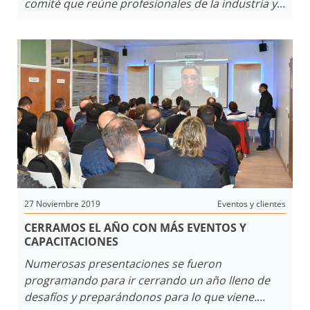
comité que reúne profesionales de la industria y
comenzaran a trabajar oficialmente en enero de
2020. Una agenda de trabajo llena de actividades
enfocadas en el desarrollo de negocios en toda la
cadena de valor que conforma la industria de la
seguridad electronica.
27 Noviembre 2019
Eventos y clientes
CERRAMOS EL AÑO CON MÁS EVENTOS Y
CAPACITACIONES
Numerosas presentaciones se fueron
programando para ir cerrando un año lleno de
desafíos y preparándonos para lo que viene.