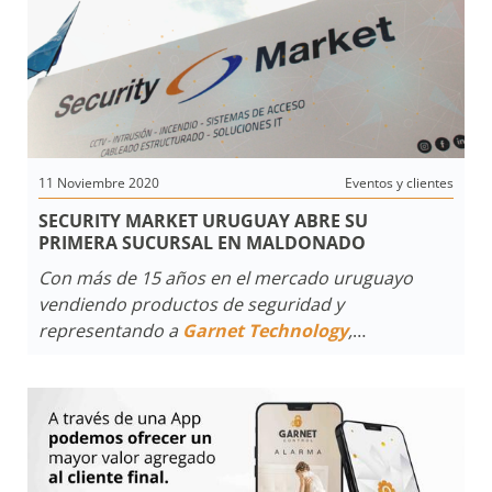
importante, es volver a
la esencia de lo que nos conecta realmente, la
conexión emocional del público objetivo con la
marca motivará aún más
la relación y lograremos lealtad en el corto plazo.
11 Noviembre 2020
Eventos y clientes
SECURITY MARKET URUGUAY ABRE SU
PRIMERA SUCURSAL EN MALDONADO
Con más de 15 años en el mercado uruguayo
vendiendo productos de seguridad y
representando a
Garnet Technology
,
Security Market se expande abriendo una nueva
sucursal en Maldonado.