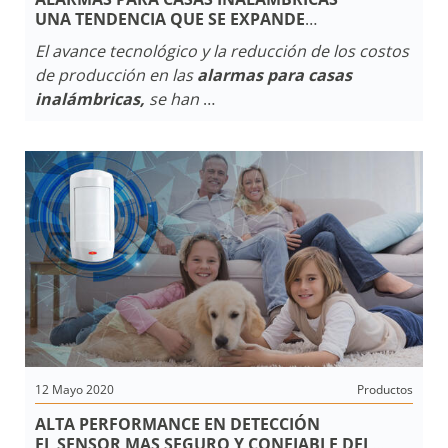
UNA TENDENCIA QUE SE EXPANDE
RÁPIDAMENTE
El avance tecnológico y la reducción de los costos
POR EL DISTANCIAMIENTO SOCIAL
de producción en las
alarmas para casas
inalámbricas,
se han
vuelto cada vez más importantes debido a la
facilidad y funcionalidades en la
instalación
,
considerando además,
que cobra mayor importancia la reducción en el
tiempo de trabajo en épocas de distanciamiento
social.
12 Mayo 2020
Productos
ALTA PERFORMANCE EN DETECCIÓN
EL SENSOR MAS SEGURO Y CONFIABLE DEL