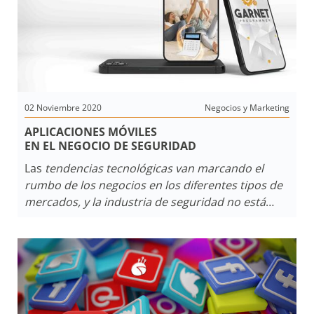
02 Noviembre 2020
Negocios y Marketing
APLICACIONES MÓVILES
EN EL NEGOCIO DE SEGURIDAD
Las
tendencias tecnológicas van marcando el
rumbo de los negocios en los diferentes tipos de
mercados, y la industria de seguridad no está
ajena a esta marcada aceleración del cambio que
estamos viviendo hoy en materia de
comportamiento de consumo. Las empresas que
brindan servicios de seguridad electrónica
tuvieron que adaptarse y hoy la venta pasa en
gran parte por la interactividad que genera una