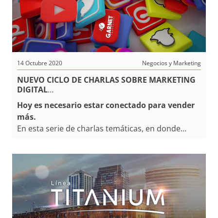
app en el hard. Crecen significativamente
servicios de monitoreo que cubran, no solo
necesidades de seguridad sino también de
bienestar, tranquilidad y confort.
14 Octubre 2020
Negocios y Marketing
NUEVO CICLO DE CHARLAS SOBRE MARKETING
DIGITAL
PARA EMPRESAS DE SEGURIDAD
Hoy es necesario estar conectado para vender
más.
En esta serie de charlas temáticas, en donde
distintos expertos en
transformación digital y
marketing
,
nos mostrarán una ruta de aprendizaje llena de
herramientas y buenas prácticas.
La
publicidad en Internet
y las
redes sociales
,
juegan un papel relevante para la difusión y el
aumento de la